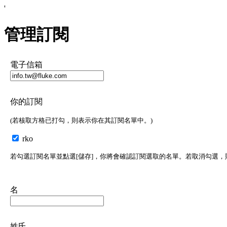
'
管理訂閱
電子信箱
你的訂閱
(若核取方格已打勾，則表示你在其訂閱名單中。)
rko
若勾選訂閱名單並點選[儲存]，你將會確認訂閱選取的名單。若取消勾選
名
姓氏